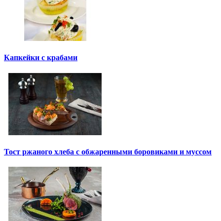
Капкейки с крабами
Тост ржаного хлеба с обжаренными боровиками и муссом