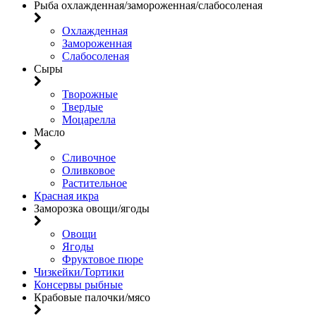
Рыба охлажденная/замороженная/слабосоленая
Охлажденная
Замороженная
Слабосоленая
Сыры
Творожные
Твердые
Моцарелла
Масло
Сливочное
Оливковое
Растительное
Красная икра
Заморозка овощи/ягоды
Овощи
Ягоды
Фруктовое пюре
Чизкейки/Тортики
Консервы рыбные
Крабовые палочки/мясо