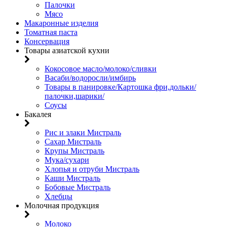
Палочки
Мясо
Макаронные изделия
Томатная паста
Консервация
Товары азиатской кухни
Кокосовое масло/молоко/сливки
Васаби/водоросли/имбирь
Товары в панировке/Картошка фри,дольки/
палочки,шарики/
Соусы
Бакалея
Рис и злаки Мистраль
Сахар Мистраль
Крупы Мистраль
Мука/сухари
Хлопья и отруби Мистраль
Каши Мистраль
Бобовые Мистраль
Хлебцы
Молочная продукция
Молоко