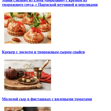
Мини сэндвич из хлеба «бородино» с кремом из
творожного соуса, с Пармской ветчиной и персиками
Крекер с лососем и творожным сыром спайси
Молодой сыр в фисташках с вялеными томатами