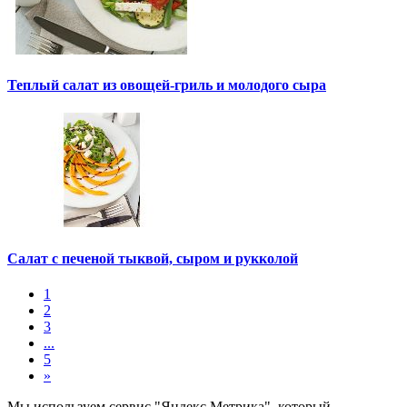
Теплый салат из овощей-гриль и молодого сыра
Салат с печеной тыквой, сыром и рукколой
1
2
3
...
5
»
Мы используем сервис "Яндекс.Метрика", который