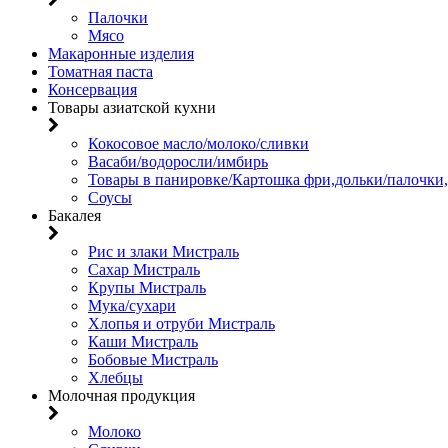
Палочки
Мясо
Макаронные изделия
Томатная паста
Консервация
Товары азиатской кухни
Кокосовое масло/молоко/сливки
Васаби/водоросли/имбирь
Товары в панировке/Картошка фри,дольки/палочки
Соусы
Бакалея
Рис и злаки Мистраль
Сахар Мистраль
Крупы Мистраль
Мука/сухари
Хлопья и отруби Мистраль
Каши Мистраль
Бобовые Мистраль
Хлебцы
Молочная продукция
Молоко