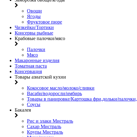
Овощи
Ягоды
Фруктовое пюре
Чизкейки/Тортики
Консервы рыбные
Крабовые палочки/мясо
Палочки
Мясо
Макаронные изделия
Томатная паста
Консервация
Товары азиатской кухни
Кокосовое масло/молоко/сливки
Васаби/водоросли/имбирь
Товары в панировке/Картошка фри,дольки/палочки
Соусы
Бакалея
Рис и злаки Мистраль
Сахар Мистраль
Крупы Мистраль