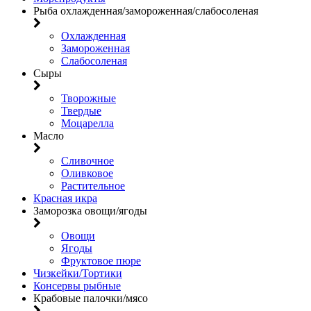
Рыба охлажденная/замороженная/слабосоленая
Охлажденная
Замороженная
Слабосоленая
Сыры
Творожные
Твердые
Моцарелла
Масло
Сливочное
Оливковое
Растительное
Красная икра
Заморозка овощи/ягоды
Овощи
Ягоды
Фруктовое пюре
Чизкейки/Тортики
Консервы рыбные
Крабовые палочки/мясо