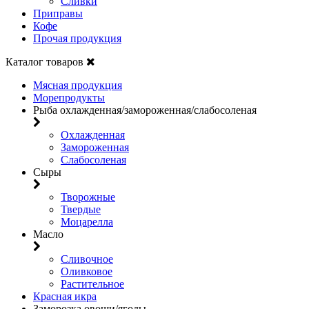
Сливки
Приправы
Кофе
Прочая продукция
Каталог товаров
Мясная продукция
Морепродукты
Рыба охлажденная/замороженная/слабосоленая
Охлажденная
Замороженная
Слабосоленая
Сыры
Творожные
Твердые
Моцарелла
Масло
Сливочное
Оливковое
Растительное
Красная икра
Заморозка овощи/ягоды