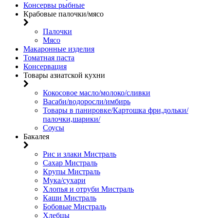
Консервы рыбные
Крабовые палочки/мясо
Палочки
Мясо
Макаронные изделия
Томатная паста
Консервация
Товары азиатской кухни
Кокосовое масло/молоко/сливки
Васаби/водоросли/имбирь
Товары в панировке/Картошка фри,дольки/
палочки,шарики/
Соусы
Бакалея
Рис и злаки Мистраль
Сахар Мистраль
Крупы Мистраль
Мука/сухари
Хлопья и отруби Мистраль
Каши Мистраль
Бобовые Мистраль
Хлебцы