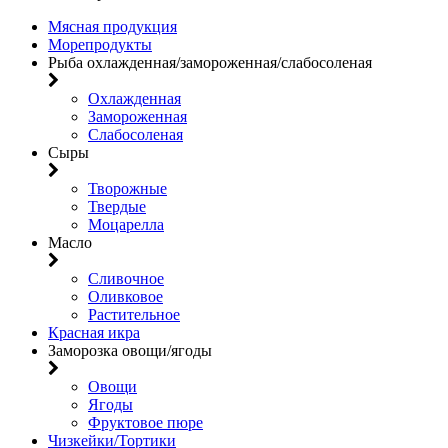
Мясная продукция
Морепродукты
Рыба охлажденная/замороженная/слабосоленая
Охлажденная
Замороженная
Слабосоленая
Сыры
Творожные
Твердые
Моцарелла
Масло
Сливочное
Оливковое
Растительное
Красная икра
Заморозка овощи/ягоды
Овощи
Ягоды
Фруктовое пюре
Чизкейки/Тортики