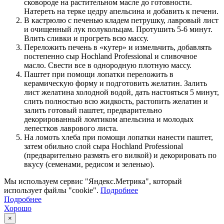
сковороде на растительном масле до готовности.
Натереть на терке цедру апельсина и добавить к печени.
В кастрюлю с печенью кладем петрушку, лавровый лист
и очищенный лук полукольцам. Протушить 5-6 минут.
Влить сливки и прогреть всю массу.
Переложить печень в «кутер» и измельчить, добавлять
постепенно сыр Hochland Professional и сливочное
масло. Свести все в однородную плотную массу.
Паштет при помощи лопатки переложить в
керамическую форму и подготовить желатин. Залить
лист желатина холодной водой, дать настояться 5 минут,
слить полностью всю жидкость, растопить желатин и
залить готовый паштет, предварительно
декорированный ломтиком апельсина и молодых
лепестков лаврового листа.
На ломоть хлеба при помощи лопатки нанести паштет,
затем обильно слой сыра Hochland Professional
(предварительно размять его вилкой) и декорировать по
вкусу (семенами, редисом и зеленью).
Мы используем сервис "Яндекс.Метрика", который
использует файлы "cookie".
Подробнее
Подробнее
Хорошо
×