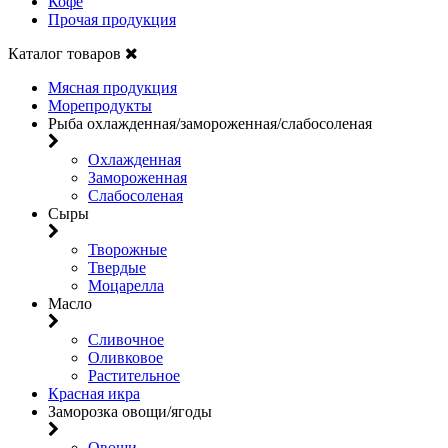
Кофе
Прочая продукция
Каталог товаров
Мясная продукция
Морепродукты
Рыба охлажденная/замороженная/слабосоленая
Охлажденная
Замороженная
Слабосоленая
Сыры
Творожные
Твердые
Моцарелла
Масло
Сливочное
Оливковое
Растительное
Красная икра
Заморозка овощи/ягоды
Овощи