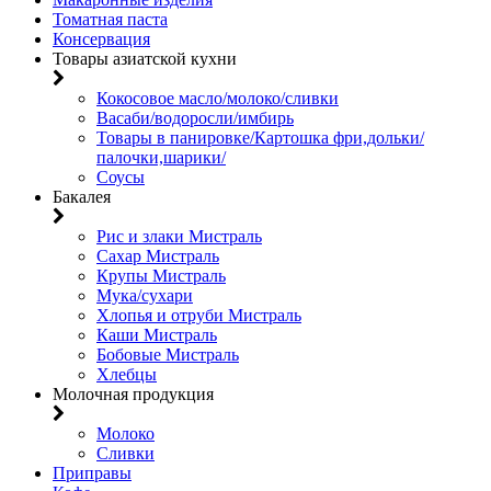
Томатная паста
Консервация
Товары азиатской кухни
Кокосовое масло/молоко/сливки
Васаби/водоросли/имбирь
Товары в панировке/Картошка фри,дольки/
палочки,шарики/
Соусы
Бакалея
Рис и злаки Мистраль
Сахар Мистраль
Крупы Мистраль
Мука/сухари
Хлопья и отруби Мистраль
Каши Мистраль
Бобовые Мистраль
Хлебцы
Молочная продукция
Молоко
Сливки
Приправы