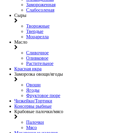
Замороженная
Слабосоленая
Сыры
Творожные
Твердые
Моцарелла
Масло
Сливочное
Оливковое
Растительное
Красная икра
Заморозка овощи/ягоды
Овощи
Ягоды
Фруктовое пюре
Чизкейки/Тортики
Консервы рыбные
Крабовые палочки/мясо
Палочки
Мясо
Макаронные изделия