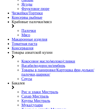
Ягоды
Фруктовое пюре
Чизкейки/Тортики
Консервы рыбные
Крабовые палочки/мясо
Палочки
Мясо
Макаронные изделия
Томатная паста
Консервация
Товары азиатской кухни
Кокосовое масло/молоко/сливки
Васаби/водоросли/имбирь
Товары в панировке/Картошка фри,дольки/
палочки,шарики/
Соусы
Бакалея
Рис и злаки Мистраль
Сахар Мистраль
Крупы Мистраль
Мука/сухари