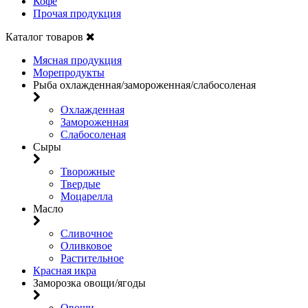
Кофе
Прочая продукция
Каталог товаров
Мясная продукция
Морепродукты
Рыба охлажденная/замороженная/слабосоленая
Охлажденная
Замороженная
Слабосоленая
Сыры
Творожные
Твердые
Моцарелла
Масло
Сливочное
Оливковое
Растительное
Красная икра
Заморозка овощи/ягоды
Овощи