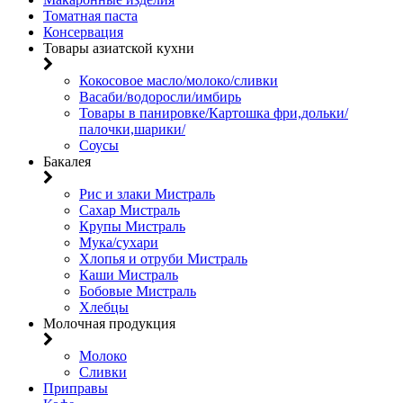
Томатная паста
Консервация
Товары азиатской кухни
Кокосовое масло/молоко/сливки
Васаби/водоросли/имбирь
Товары в панировке/Картошка фри,дольки/
палочки,шарики/
Соусы
Бакалея
Рис и злаки Мистраль
Сахар Мистраль
Крупы Мистраль
Мука/сухари
Хлопья и отруби Мистраль
Каши Мистраль
Бобовые Мистраль
Хлебцы
Молочная продукция
Молоко
Сливки
Приправы