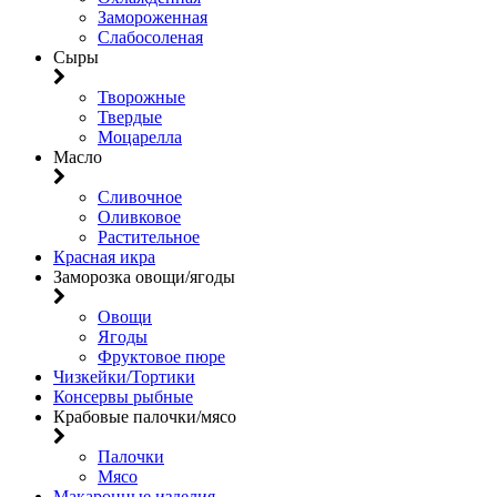
Замороженная
Слабосоленая
Сыры
Творожные
Твердые
Моцарелла
Масло
Сливочное
Оливковое
Растительное
Красная икра
Заморозка овощи/ягоды
Овощи
Ягоды
Фруктовое пюре
Чизкейки/Тортики
Консервы рыбные
Крабовые палочки/мясо
Палочки
Мясо
Макаронные изделия