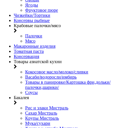
Ягоды
Фруктовое пюре
Чизкейки/Тортики
Консервы рыбные
Крабовые палочки/мясо
Палочки
Мясо
Макаронные изделия
Томатная паста
Консервация
Товары азиатской кухни
Кокосовое масло/молоко/сливки
Васаби/водоросли/имбирь
Товары в панировке/Картошка фри,дольки/
палочки,шарики/
Соусы
Бакалея
Рис и злаки Мистраль
Сахар Мистраль
Крупы Мистраль
Мука/сухари