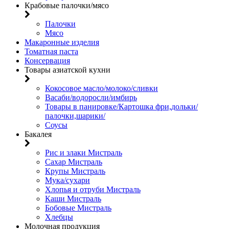
Крабовые палочки/мясо
Палочки
Мясо
Макаронные изделия
Томатная паста
Консервация
Товары азиатской кухни
Кокосовое масло/молоко/сливки
Васаби/водоросли/имбирь
Товары в панировке/Картошка фри,дольки/
палочки,шарики/
Соусы
Бакалея
Рис и злаки Мистраль
Сахар Мистраль
Крупы Мистраль
Мука/сухари
Хлопья и отруби Мистраль
Каши Мистраль
Бобовые Мистраль
Хлебцы
Молочная продукция