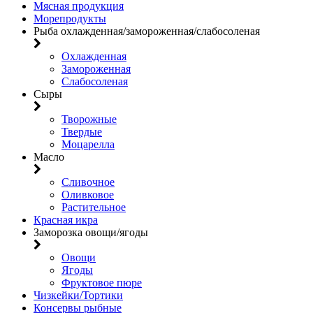
Мясная продукция
Морепродукты
Рыба охлажденная/замороженная/слабосоленая
Охлажденная
Замороженная
Слабосоленая
Сыры
Творожные
Твердые
Моцарелла
Масло
Сливочное
Оливковое
Растительное
Красная икра
Заморозка овощи/ягоды
Овощи
Ягоды
Фруктовое пюре
Чизкейки/Тортики
Консервы рыбные