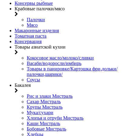
Консервы рыбные
Крабовые палочки/мясо
Палочки
Мясо
Макаронные изделия
Томатная паста
Консервация
Товары азиатской кухни
Кокосовое масло/молоко/сливки
Васаби/водоросли/имбирь
Товары в панировке/Картошка фри,дольки/
палочки,шарики/
Соусы
Бакалея
Рис и злаки Мистраль
Сахар Мистраль
Крупы Мистраль
Мука/сухари
Хлопья и отруби Мистраль
Каши Мистраль
Бобовые Мистраль
Хлебцы