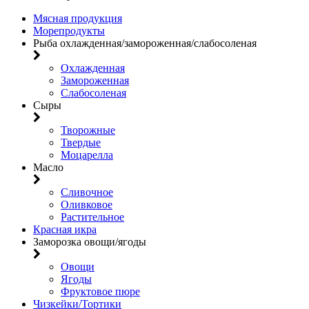
Мясная продукция
Морепродукты
Рыба охлажденная/замороженная/слабосоленая
Охлажденная
Замороженная
Слабосоленая
Сыры
Творожные
Твердые
Моцарелла
Масло
Сливочное
Оливковое
Растительное
Красная икра
Заморозка овощи/ягоды
Овощи
Ягоды
Фруктовое пюре
Чизкейки/Тортики