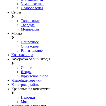
Замороженная
Слабосоленая
Сыры
Творожные
Твердые
Моцарелла
Масло
Сливочное
Оливковое
Растительное
Красная икра
Заморозка овощи/ягоды
Овощи
Ягоды
Фруктовое пюре
Чизкейки/Тортики
Консервы рыбные
Крабовые палочки/мясо
Палочки
Мясо
Макаронные изделия