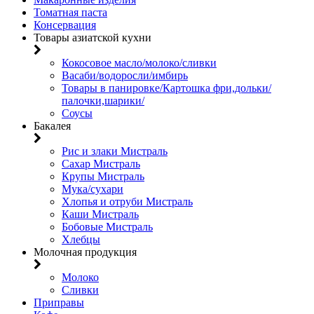
Томатная паста
Консервация
Товары азиатской кухни
Кокосовое масло/молоко/сливки
Васаби/водоросли/имбирь
Товары в панировке/Картошка фри,дольки/
палочки,шарики/
Соусы
Бакалея
Рис и злаки Мистраль
Сахар Мистраль
Крупы Мистраль
Мука/сухари
Хлопья и отруби Мистраль
Каши Мистраль
Бобовые Мистраль
Хлебцы
Молочная продукция
Молоко
Сливки
Приправы