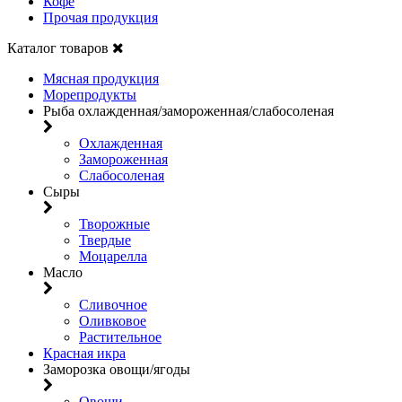
Кофе
Прочая продукция
Каталог товаров
Мясная продукция
Морепродукты
Рыба охлажденная/замороженная/слабосоленая
Охлажденная
Замороженная
Слабосоленая
Сыры
Творожные
Твердые
Моцарелла
Масло
Сливочное
Оливковое
Растительное
Красная икра
Заморозка овощи/ягоды
Овощи