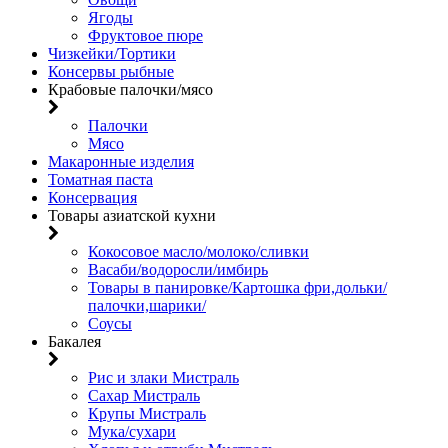
Ягоды
Фруктовое пюре
Чизкейки/Тортики
Консервы рыбные
Крабовые палочки/мясо
Палочки
Мясо
Макаронные изделия
Томатная паста
Консервация
Товары азиатской кухни
Кокосовое масло/молоко/сливки
Васаби/водоросли/имбирь
Товары в панировке/Картошка фри,дольки/
палочки,шарики/
Соусы
Бакалея
Рис и злаки Мистраль
Сахар Мистраль
Крупы Мистраль
Мука/сухари