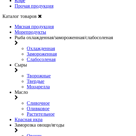
Кофе
Прочая продукция
Каталог товаров
Мясная продукция
Морепродукты
Рыба охлажденная/замороженная/слабосоленая
Охлажденная
Замороженная
Слабосоленая
Сыры
Творожные
Твердые
Моцарелла
Масло
Сливочное
Оливковое
Растительное
Красная икра
Заморозка овощи/ягоды
Овощи