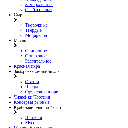
Замороженная
Слабосоленая
Сыры
Творожные
Твердые
Моцарелла
Масло
Сливочное
Оливковое
Растительное
Красная икра
Заморозка овощи/ягоды
Овощи
Ягоды
Фруктовое пюре
Чизкейки/Тортики
Консервы рыбные
Крабовые палочки/мясо
Палочки
Мясо
Макаронные изделия