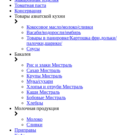
Томатная паста
Консервация
Товары азиатской кухни
Кокосовое масло/молоко/сливки
Васаби/водоросли/имбирь
Товары в панировке/Картошка фри,дольки/
палочки,шарики/
Соусы
Бакалея
Рис и злаки Мистраль
Сахар Мистраль
Крупы Мистраль
Мука/сухари
Хлопья и отруби Мистраль
Каши Мистраль
Бобовые Мистраль
Хлебцы
Молочная продукция
Молоко
Сливки
Приправы