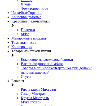
Ягоды
Фруктовое пюре
Чизкейки/Тортики
Консервы рыбные
Крабовые палочки/мясо
Палочки
Мясо
Макаронные изделия
Томатная паста
Консервация
Товары азиатской кухни
Кокосовое масло/молоко/сливки
Васаби/водоросли/имбирь
Товары в панировке/Картошка фри,дольки/
палочки,шарики/
Соусы
Бакалея
Рис и злаки Мистраль
Сахар Мистраль
Крупы Мистраль
Мука/сухари