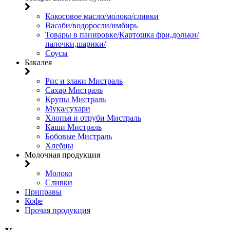
Кокосовое масло/молоко/сливки
Васаби/водоросли/имбирь
Товары в панировке/Картошка фри,дольки/
палочки,шарики/
Соусы
Бакалея
Рис и злаки Мистраль
Сахар Мистраль
Крупы Мистраль
Мука/сухари
Хлопья и отруби Мистраль
Каши Мистраль
Бобовые Мистраль
Хлебцы
Молочная продукция
Молоко
Сливки
Приправы
Кофе
Прочая продукция