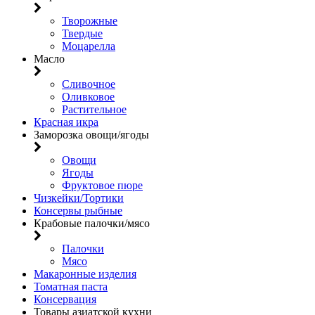
Творожные
Твердые
Моцарелла
Масло
Сливочное
Оливковое
Растительное
Красная икра
Заморозка овощи/ягоды
Овощи
Ягоды
Фруктовое пюре
Чизкейки/Тортики
Консервы рыбные
Крабовые палочки/мясо
Палочки
Мясо
Макаронные изделия
Томатная паста
Консервация
Товары азиатской кухни