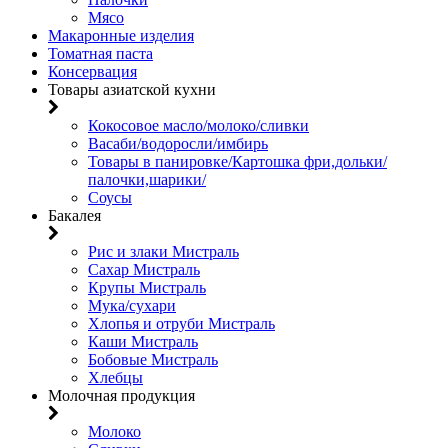
Мясо
Макаронные изделия
Томатная паста
Консервация
Товары азиатской кухни
Кокосовое масло/молоко/сливки
Васаби/водоросли/имбирь
Товары в панировке/Картошка фри,дольки/
палочки,шарики/
Соусы
Бакалея
Рис и злаки Мистраль
Сахар Мистраль
Крупы Мистраль
Мука/сухари
Хлопья и отруби Мистраль
Каши Мистраль
Бобовые Мистраль
Хлебцы
Молочная продукция
Молоко