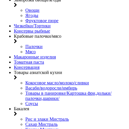
Овощи
Ягоды
Фруктовое пюре
Чизкейки/Тортики
Консервы рыбные
Крабовые палочки/мясо
Палочки
Мясо
Макаронные изделия
Томатная паста
Консервация
Товары азиатской кухни
Кокосовое масло/молоко/сливки
Васаби/водоросли/имбирь
Товары в панировке/Картошка фри,дольки/
палочки,шарики/
Соусы
Бакалея
Рис и злаки Мистраль
Сахар Мистраль