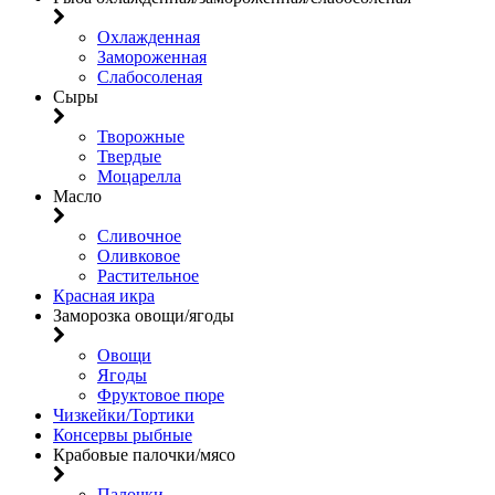
Охлажденная
Замороженная
Слабосоленая
Сыры
Творожные
Твердые
Моцарелла
Масло
Сливочное
Оливковое
Растительное
Красная икра
Заморозка овощи/ягоды
Овощи
Ягоды
Фруктовое пюре
Чизкейки/Тортики
Консервы рыбные
Крабовые палочки/мясо
Палочки