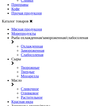
Сливки
Приправы
Кофе
Прочая продукция
Каталог товаров
Мясная продукция
Морепродукты
Рыба охлажденная/замороженная/слабосоленая
Охлажденная
Замороженная
Слабосоленая
Сыры
Творожные
Твердые
Моцарелла
Масло
Сливочное
Оливковое
Растительное
Красная икра
Заморозка овощи/ягоды