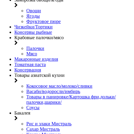
Овощи
Ягоды
Фруктовое пюре
Чизкейки/Тортики
Консервы рыбные
Крабовые палочки/мясо
Палочки
Мясо
Макаронные изделия
Томатная паста
Консервация
Товары азиатской кухни
Кокосовое масло/молоко/сливки
Васаби/водоросли/имбирь
Товары в панировке/Картошка фри,дольки/
палочки,шарики/
Соусы
Бакалея
Рис и злаки Мистраль
Сахар Мистраль