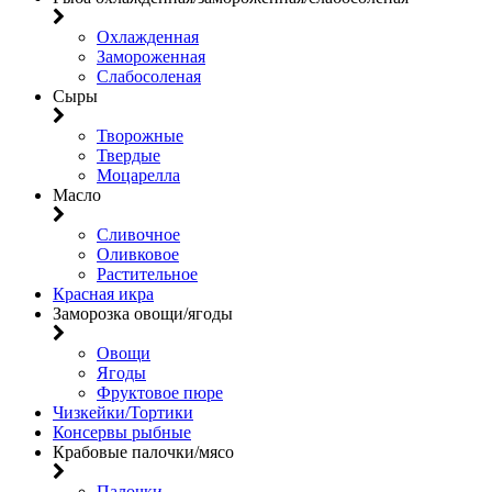
Охлажденная
Замороженная
Слабосоленая
Сыры
Творожные
Твердые
Моцарелла
Масло
Сливочное
Оливковое
Растительное
Красная икра
Заморозка овощи/ягоды
Овощи
Ягоды
Фруктовое пюре
Чизкейки/Тортики
Консервы рыбные
Крабовые палочки/мясо
Палочки