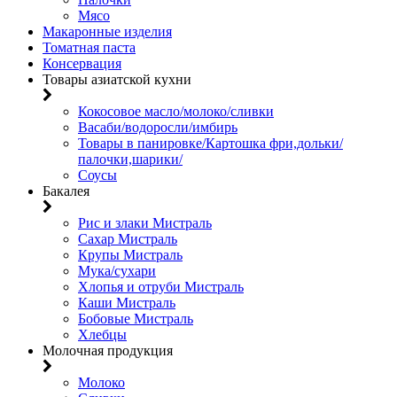
Мясо
Макаронные изделия
Томатная паста
Консервация
Товары азиатской кухни
Кокосовое масло/молоко/сливки
Васаби/водоросли/имбирь
Товары в панировке/Картошка фри,дольки/
палочки,шарики/
Соусы
Бакалея
Рис и злаки Мистраль
Сахар Мистраль
Крупы Мистраль
Мука/сухари
Хлопья и отруби Мистраль
Каши Мистраль
Бобовые Мистраль
Хлебцы
Молочная продукция
Молоко