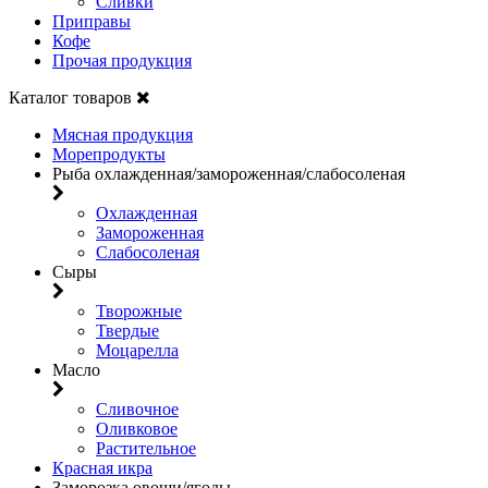
Сливки
Приправы
Кофе
Прочая продукция
Каталог товаров
Мясная продукция
Морепродукты
Рыба охлажденная/замороженная/слабосоленая
Охлажденная
Замороженная
Слабосоленая
Сыры
Творожные
Твердые
Моцарелла
Масло
Сливочное
Оливковое
Растительное
Красная икра
Заморозка овощи/ягоды