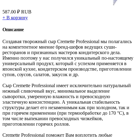
587.00
₽
RUB
+
В корзину
Описание
Создавая творожный сыр Cremette Professional мы полагались
на компетентное мнение бренд-шефов ведущих суши-
ресторанов и признанных мастеров кондитерского дела.
Именно поэтому у нас получился уникальный по-настоящему
универсальный продукт, который с успехом применяется в
японской кухне, кондитерском производстве, приготовлении
супов, соусов, салатов, закусок и др.
Сыр Cremette Professional имеет исключительно натуральный
нежный сливочный вкус, минимальное выделение
сыворотки, умеренную влажность и превосходную
эластичную консистенцию. А уникальная стабильность
структуры делает его незаменимым как при холодном, так и
при горячем применении (при термообработке до 170 °С), в
том числе выпекании превосходных чизкейков,
приготовлении горячих роллов.
Cremette Professional поможет Вам воплотить любые