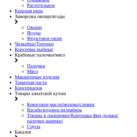
Растительное
Красная икра
Заморозка овощи/ягоды
Овощи
Ягоды
Фруктовое пюре
Чизкейки/Тортики
Консервы рыбные
Крабовые палочки/мясо
Палочки
Мясо
Макаронные изделия
Томатная паста
Консервация
Товары азиатской кухни
Кокосовое масло/молоко/сливки
Васаби/водоросли/имбирь
Товары в панировке/Картошка фри,дольки/
палочки,шарики/
Соусы
Бакалея