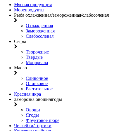
Мясная продукция
Морепродукты
Рыба охлажденная/замороженная/слабосоленая
Охлажденная
Замороженная
Слабосоленая
Сыры
Творожные
Твердые
Моцарелла
Масло
Сливочное
Оливковое
Растительное
Красная икра
Заморозка овощи/ягоды
Овощи
Ягоды
Фруктовое пюре
Чизкейки/Тортики
Консервы рыбные