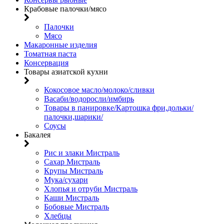
Крабовые палочки/мясо
Палочки
Мясо
Макаронные изделия
Томатная паста
Консервация
Товары азиатской кухни
Кокосовое масло/молоко/сливки
Васаби/водоросли/имбирь
Товары в панировке/Картошка фри,дольки/
палочки,шарики/
Соусы
Бакалея
Рис и злаки Мистраль
Сахар Мистраль
Крупы Мистраль
Мука/сухари
Хлопья и отруби Мистраль
Каши Мистраль
Бобовые Мистраль
Хлебцы