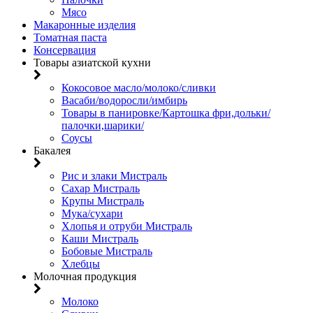
Мясо
Макаронные изделия
Томатная паста
Консервация
Товары азиатской кухни
Кокосовое масло/молоко/сливки
Васаби/водоросли/имбирь
Товары в панировке/Картошка фри,дольки/
палочки,шарики/
Соусы
Бакалея
Рис и злаки Мистраль
Сахар Мистраль
Крупы Мистраль
Мука/сухари
Хлопья и отруби Мистраль
Каши Мистраль
Бобовые Мистраль
Хлебцы
Молочная продукция
Молоко