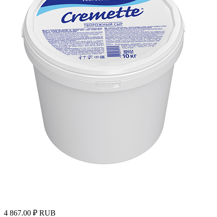
4 867.00
₽
RUB