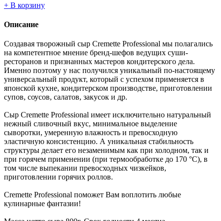
+
В корзину
Описание
Создавая творожный сыр Cremette Professional мы полагались
на компетентное мнение бренд-шефов ведущих суши-
ресторанов и признанных мастеров кондитерского дела.
Именно поэтому у нас получился уникальный по-настоящему
универсальный продукт, который с успехом применяется в
японской кухне, кондитерском производстве, приготовлении
супов, соусов, салатов, закусок и др.
Сыр Cremette Professional имеет исключительно натуральный
нежный сливочный вкус, минимальное выделение
сыворотки, умеренную влажность и превосходную
эластичную консистенцию. А уникальная стабильность
структуры делает его незаменимым как при холодном, так и
при горячем применении (при термообработке до 170 °С), в
том числе выпекании превосходных чизкейков,
приготовлении горячих роллов.
Cremette Professional поможет Вам воплотить любые
кулинарные фантазии!