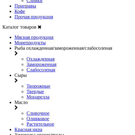
Сливки
Приправы
Кофе
Прочая продукция
Каталог товаров
Мясная продукция
Морепродукты
Рыба охлажденная/замороженная/слабосоленая
Охлажденная
Замороженная
Слабосоленая
Сыры
Творожные
Твердые
Моцарелла
Масло
Сливочное
Оливковое
Растительное
Красная икра
Заморозка овощи/ягоды