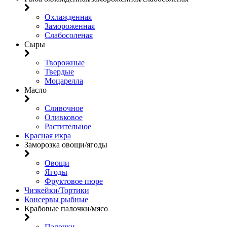
Охлажденная
Замороженная
Слабосоленая
Сыры
Творожные
Твердые
Моцарелла
Масло
Сливочное
Оливковое
Растительное
Красная икра
Заморозка овощи/ягоды
Овощи
Ягоды
Фруктовое пюре
Чизкейки/Тортики
Консервы рыбные
Крабовые палочки/мясо
Палочки