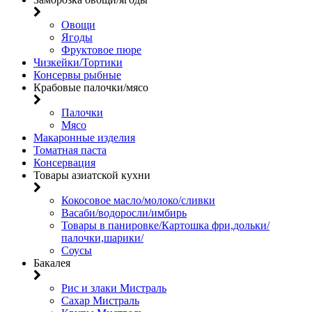
Овощи
Ягоды
Фруктовое пюре
Чизкейки/Тортики
Консервы рыбные
Крабовые палочки/мясо
Палочки
Мясо
Макаронные изделия
Томатная паста
Консервация
Товары азиатской кухни
Кокосовое масло/молоко/сливки
Васаби/водоросли/имбирь
Товары в панировке/Картошка фри,дольки/
палочки,шарики/
Соусы
Бакалея
Рис и злаки Мистраль
Сахар Мистраль