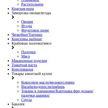
Растительное
Красная икра
Заморозка овощи/ягоды
Овощи
Ягоды
Фруктовое пюре
Чизкейки/Тортики
Консервы рыбные
Крабовые палочки/мясо
Палочки
Мясо
Макаронные изделия
Томатная паста
Консервация
Товары азиатской кухни
Кокосовое масло/молоко/сливки
Васаби/водоросли/имбирь
Товары в панировке/Картошка фри,дольки/
палочки,шарики/
Соусы
Бакалея