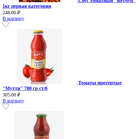
Соус томатный "Кетчуп"
1кг первая категория
248.00 ₽
В корзину
Томаты протертые
"Мутти" 700 гр ст/б
305.00 ₽
В корзину