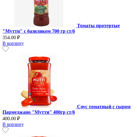
Томаты протертые
"Мутти" с базиликом 700 гр ст/б
354.00 ₽
В корзину
Соус томатный с сыром
Пармеджано "Мутти" 400гр ст/б
400.00 ₽
В корзину