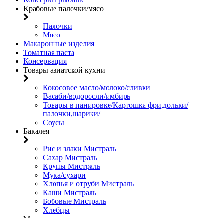
Крабовые палочки/мясо
Палочки
Мясо
Макаронные изделия
Томатная паста
Консервация
Товары азиатской кухни
Кокосовое масло/молоко/сливки
Васаби/водоросли/имбирь
Товары в панировке/Картошка фри,дольки/
палочки,шарики/
Соусы
Бакалея
Рис и злаки Мистраль
Сахар Мистраль
Крупы Мистраль
Мука/сухари
Хлопья и отруби Мистраль
Каши Мистраль
Бобовые Мистраль
Хлебцы