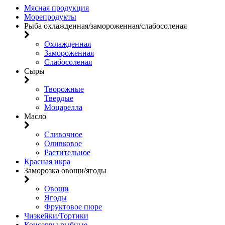
Мясная продукция
Морепродукты
Рыба охлажденная/замороженная/слабосоленая
Охлажденная
Замороженная
Слабосоленая
Сыры
Творожные
Твердые
Моцарелла
Масло
Сливочное
Оливковое
Растительное
Красная икра
Заморозка овощи/ягоды
Овощи
Ягоды
Фруктовое пюре
Чизкейки/Тортики
Консервы рыбные