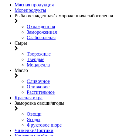
Мясная продукция
Морепродукты
Рыба охлажденная/замороженная/слабосоленая
Охлажденная
Замороженная
Слабосоленая
Сыры
Творожные
Твердые
Моцарелла
Масло
Сливочное
Оливковое
Растительное
Красная икра
Заморозка овощи/ягоды
Овощи
Ягоды
Фруктовое пюре
Чизкейки/Тортики
Консервы рыбные