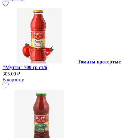
Томаты протертые
"Мутти" 700 гр ст/б
305.00 ₽
В корзину