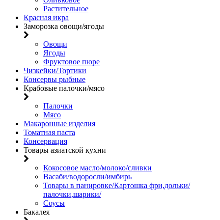
Растительное
Красная икра
Заморозка овощи/ягоды
Овощи
Ягоды
Фруктовое пюре
Чизкейки/Тортики
Консервы рыбные
Крабовые палочки/мясо
Палочки
Мясо
Макаронные изделия
Томатная паста
Консервация
Товары азиатской кухни
Кокосовое масло/молоко/сливки
Васаби/водоросли/имбирь
Товары в панировке/Картошка фри,дольки/
палочки,шарики/
Соусы
Бакалея