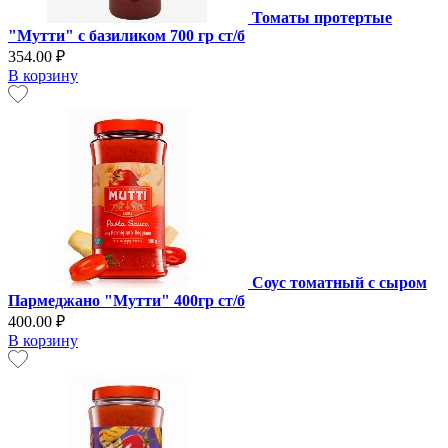
Томаты протертые
"Мутти" с базиликом 700 гр ст/б
354.00 ₽
В корзину
Соус томатный с сыром
Пармеджано "Мутти" 400гр ст/б
400.00 ₽
В корзину