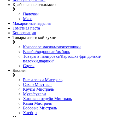
Крабовые палочки/мясо
Палочки
Мясо
Макаронные изделия
Томатная паста
Консервация
Товары азиатской кухни
Кокосовое масло/молоко/сливки
Васаби/водоросли/имбирь
Товары в панировке/Картошка фри,дольки/
палочки,шарики/
Соусы
Бакалея
Рис и злаки Мистраль
Сахар Мистраль
Крупы Мистраль
Мука/сухари
Хлопья и отруби Мистраль
Каши Мистраль
Бобовые Мистраль
Хлебцы