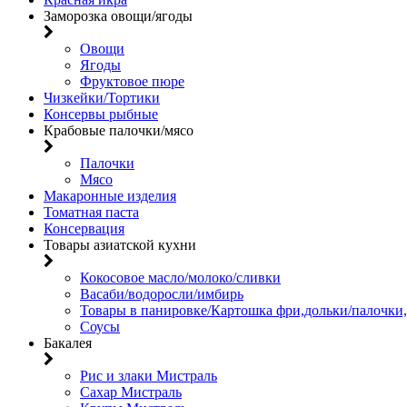
Заморозка овощи/ягоды
Овощи
Ягоды
Фруктовое пюре
Чизкейки/Тортики
Консервы рыбные
Крабовые палочки/мясо
Палочки
Мясо
Макаронные изделия
Томатная паста
Консервация
Товары азиатской кухни
Кокосовое масло/молоко/сливки
Васаби/водоросли/имбирь
Товары в панировке/Картошка фри,дольки/палочки
Соусы
Бакалея
Рис и злаки Мистраль
Сахар Мистраль