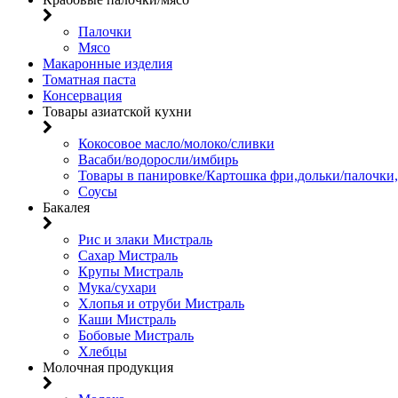
Палочки
Мясо
Макаронные изделия
Томатная паста
Консервация
Товары азиатской кухни
Кокосовое масло/молоко/сливки
Васаби/водоросли/имбирь
Товары в панировке/Картошка фри,дольки/палочки
Соусы
Бакалея
Рис и злаки Мистраль
Сахар Мистраль
Крупы Мистраль
Мука/сухари
Хлопья и отруби Мистраль
Каши Мистраль
Бобовые Мистраль
Хлебцы
Молочная продукция