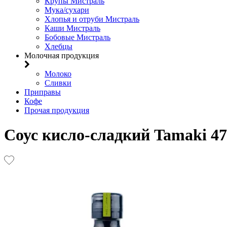
Крупы Мистраль
Мука/сухари
Хлопья и отруби Мистраль
Каши Мистраль
Бобовые Мистраль
Хлебцы
Молочная продукция
Молоко
Сливки
Приправы
Кофе
Прочая продукция
Соус кисло-сладкий Tamaki 4