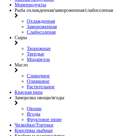
Морепродукты
Рыба охлажденная/замороженная/слабосоленая
Охлажденная
Замороженная
Слабосоленая
Сыры
Творожные
Твердые
Моцарелла
Масло
Сливочное
Оливковое
Растительное
Красная икра
Заморозка овощи/ягоды
Овощи
Ягоды
Фруктовое пюре
Чизкейки/Тортики
Консервы рыбные
Крабовые палочки/мясо