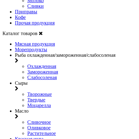
Молоко
Сливки
Приправы
Кофе
Прочая продукция
Каталог товаров
Мясная продукция
Морепродукты
Рыба охлажденная/замороженная/слабосоленая
Охлажденная
Замороженная
Слабосоленая
Сыры
Творожные
Твердые
Моцарелла
Масло
Сливочное
Оливковое
Растительное
Красная икра