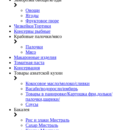
Овощи
Ягоды
Фруктовое пюре
Чизкейки/Тортики
Консервы рыбные
Крабовые палочки/мясо
Палочки
Мясо
Макаронные изделия
Томатная паста
Консервация
Товары азиатской кухни
Кокосовое масло/молоко/сливки
Васаби/водоросли/имбирь
Товары в панировке/Картошка фри,дольки/
палочки,шарики/
Соусы
Бакалея
Рис и злаки Мистраль
Сахар Мистраль