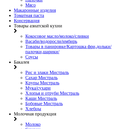
Мясо
Макаронные изделия
Томатная паста
Консервация
Товары азиатской кухни
Кокосовое масло/молоко/сливки
Васаби/водоросли/имбирь
Товары в панировке/Картошка фри,дольки/
палочки,шарики/
Соусы
Бакалея
Рис и злаки Мистраль
Сахар Мистраль
Крупы Мистраль
Мука/сухари
Хлопья и отруби Мистраль
Каши Мистраль
Бобовые Мистраль
Хлебцы
Молочная продукция
Молоко