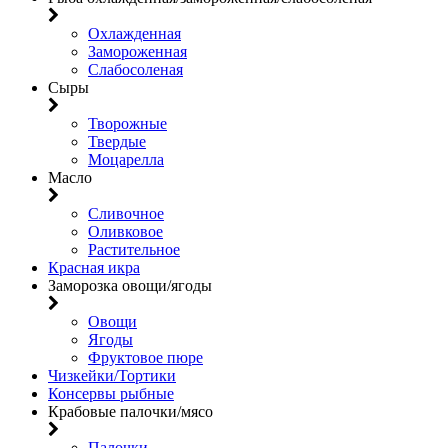
Охлажденная
Замороженная
Слабосоленая
Сыры
Творожные
Твердые
Моцарелла
Масло
Сливочное
Оливковое
Растительное
Красная икра
Заморозка овощи/ягоды
Овощи
Ягоды
Фруктовое пюре
Чизкейки/Тортики
Консервы рыбные
Крабовые палочки/мясо
Палочки