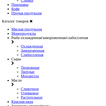
Сливки
Приправы
Кофе
Прочая продукция
Каталог товаров
Мясная продукция
Морепродукты
Рыба охлажденная/замороженная/слабосоленая
Охлажденная
Замороженная
Слабосоленая
Сыры
Творожные
Твердые
Моцарелла
Масло
Сливочное
Оливковое
Растительное
Красная икра
Заморозка овощи/ягоды