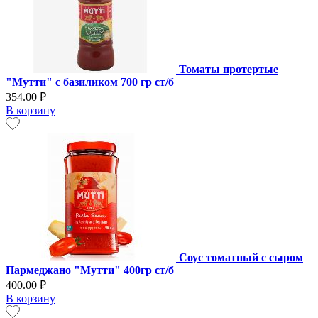
Томаты протертые
"Мутти" с базиликом 700 гр ст/б
354.00 ₽
В корзину
Соус томатный с сыром
Пармеджано "Мутти" 400гр ст/б
400.00 ₽
В корзину