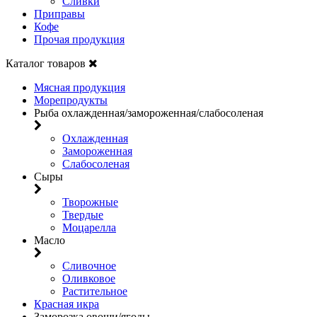
Сливки
Приправы
Кофе
Прочая продукция
Каталог товаров
Мясная продукция
Морепродукты
Рыба охлажденная/замороженная/слабосоленая
Охлажденная
Замороженная
Слабосоленая
Сыры
Творожные
Твердые
Моцарелла
Масло
Сливочное
Оливковое
Растительное
Красная икра
Заморозка овощи/ягоды