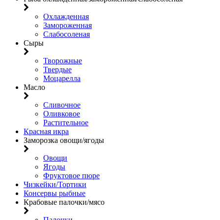
Охлажденная
Замороженная
Слабосоленая
Сыры
Творожные
Твердые
Моцарелла
Масло
Сливочное
Оливковое
Растительное
Красная икра
Заморозка овощи/ягоды
Овощи
Ягоды
Фруктовое пюре
Чизкейки/Тортики
Консервы рыбные
Крабовые палочки/мясо
Палочки