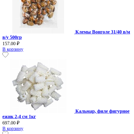
Клемы Вонголе 31/40 в/м
в/у 500гр
157.00 ₽
В корзину
Кальмар, филе фигурное
ежик 2-4 см 1кг
697.00 ₽
В корзину