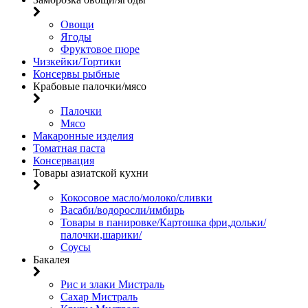
Овощи
Ягоды
Фруктовое пюре
Чизкейки/Тортики
Консервы рыбные
Крабовые палочки/мясо
Палочки
Мясо
Макаронные изделия
Томатная паста
Консервация
Товары азиатской кухни
Кокосовое масло/молоко/сливки
Васаби/водоросли/имбирь
Товары в панировке/Картошка фри,дольки/
палочки,шарики/
Соусы
Бакалея
Рис и злаки Мистраль
Сахар Мистраль