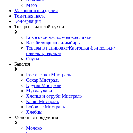
Мясо
Макаронные изделия
Томатная паста
Консервация
Товары азиатской кухни
Кокосовое масло/молоко/сливки
Васаби/водоросли/имбирь
Товары в панировке/Картошка фри,дольки/
палочки,шарики/
Соусы
Бакалея
Рис и злаки Мистраль
Сахар Мистраль
Крупы Мистраль
Мука/сухари
Хлопья и отруби Мистраль
Каши Мистраль
Бобовые Мистраль
Хлебцы
Молочная продукция
Молоко