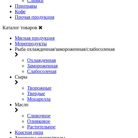
Сливки
Приправы
Кофе
Прочая продукция
Каталог товаров
Мясная продукция
Морепродукты
Рыба охлажденная/замороженная/слабосоленая
Охлажденная
Замороженная
Слабосоленая
Сыры
Творожные
Твердые
Моцарелла
Масло
Сливочное
Оливковое
Растительное
Красная икра
Заморозка овощи/ягоды