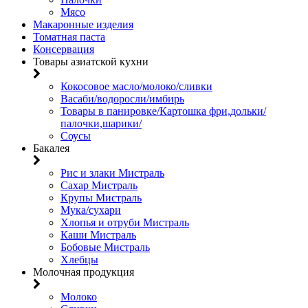
Мясо
Макаронные изделия
Томатная паста
Консервация
Товары азиатской кухни
Кокосовое масло/молоко/сливки
Васаби/водоросли/имбирь
Товары в панировке/Картошка фри,дольки/
палочки,шарики/
Соусы
Бакалея
Рис и злаки Мистраль
Сахар Мистраль
Крупы Мистраль
Мука/сухари
Хлопья и отруби Мистраль
Каши Мистраль
Бобовые Мистраль
Хлебцы
Молочная продукция
Молоко