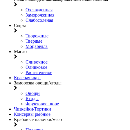
Охлажденная
Замороженная
Слабосоленая
Сыры
Творожные
Твердые
Моцарелла
Масло
Сливочное
Оливковое
Растительное
Красная икра
Заморозка овощи/ягоды
Овощи
Ягоды
Фруктовое пюре
Чизкейки/Тортики
Консервы рыбные
Крабовые палочки/мясо
Палочки