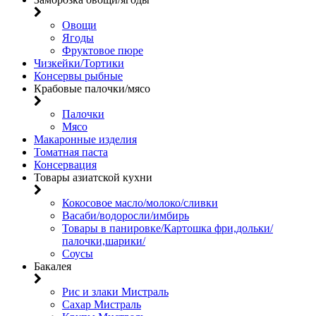
Овощи
Ягоды
Фруктовое пюре
Чизкейки/Тортики
Консервы рыбные
Крабовые палочки/мясо
Палочки
Мясо
Макаронные изделия
Томатная паста
Консервация
Товары азиатской кухни
Кокосовое масло/молоко/сливки
Васаби/водоросли/имбирь
Товары в панировке/Картошка фри,дольки/
палочки,шарики/
Соусы
Бакалея
Рис и злаки Мистраль
Сахар Мистраль