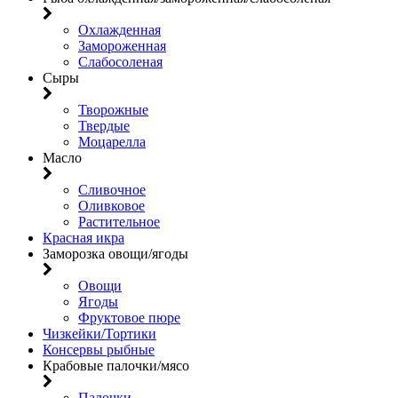
Охлажденная
Замороженная
Слабосоленая
Сыры
Творожные
Твердые
Моцарелла
Масло
Сливочное
Оливковое
Растительное
Красная икра
Заморозка овощи/ягоды
Овощи
Ягоды
Фруктовое пюре
Чизкейки/Тортики
Консервы рыбные
Крабовые палочки/мясо
Палочки