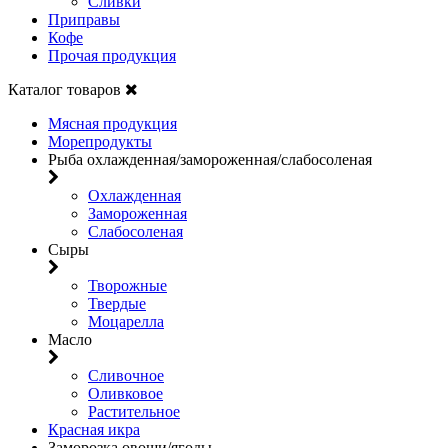
Сливки
Приправы
Кофе
Прочая продукция
Каталог товаров
Мясная продукция
Морепродукты
Рыба охлажденная/замороженная/слабосоленая
Охлажденная
Замороженная
Слабосоленая
Сыры
Творожные
Твердые
Моцарелла
Масло
Сливочное
Оливковое
Растительное
Красная икра
Заморозка овощи/ягоды