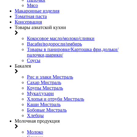
Мясо
Макаронные изделия
Томатная паста
Консервация
Товары азиатской кухни
Кокосовое масло/молоко/сливки
Васаби/водоросли/имбирь
Товары в панировке/Картошка фри,дольки/
палочки,шарики/
Соусы
Бакалея
Рис и злаки Мистраль
Сахар Мистраль
Крупы Мистраль
Мука/сухари
Хлопья и отруби Мистраль
Каши Мистраль
Бобовые Мистраль
Хлебцы
Молочная продукция
Молоко