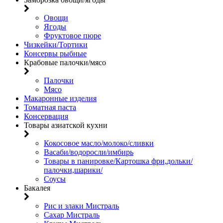
Овощи
Ягоды
Фруктовое пюре
Чизкейки/Тортики
Консервы рыбные
Крабовые палочки/мясо
Палочки
Мясо
Макаронные изделия
Томатная паста
Консервация
Товары азиатской кухни
Кокосовое масло/молоко/сливки
Васаби/водоросли/имбирь
Товары в панировке/Картошка фри,дольки/
палочки,шарики/
Соусы
Бакалея
Рис и злаки Мистраль
Сахар Мистраль