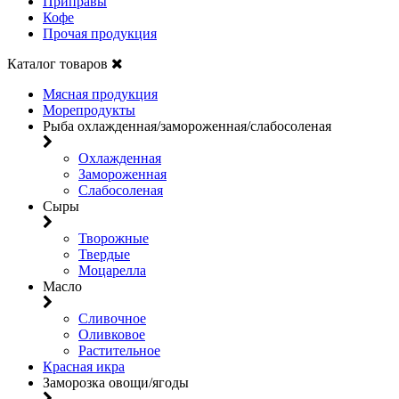
Приправы
Кофе
Прочая продукция
Каталог товаров
Мясная продукция
Морепродукты
Рыба охлажденная/замороженная/слабосоленая
Охлажденная
Замороженная
Слабосоленая
Сыры
Творожные
Твердые
Моцарелла
Масло
Сливочное
Оливковое
Растительное
Красная икра
Заморозка овощи/ягоды