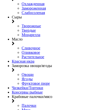
Охлажденная
Замороженная
Слабосоленая
Сыры
Творожные
Твердые
Моцарелла
Масло
Сливочное
Оливковое
Растительное
Красная икра
Заморозка овощи/ягоды
Овощи
Ягоды
Фруктовое пюре
Чизкейки/Тортики
Консервы рыбные
Крабовые палочки/мясо
Палочки
Мясо