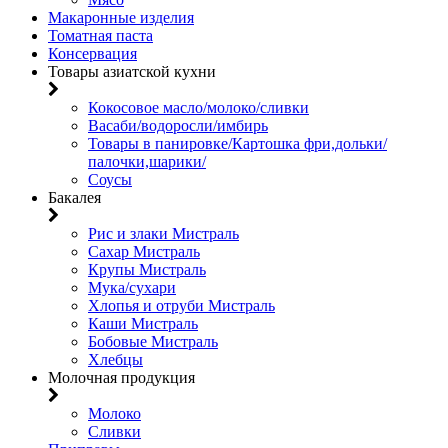
Макаронные изделия
Томатная паста
Консервация
Товары азиатской кухни
Кокосовое масло/молоко/сливки
Васаби/водоросли/имбирь
Товары в панировке/Картошка фри,дольки/
палочки,шарики/
Соусы
Бакалея
Рис и злаки Мистраль
Сахар Мистраль
Крупы Мистраль
Мука/сухари
Хлопья и отруби Мистраль
Каши Мистраль
Бобовые Мистраль
Хлебцы
Молочная продукция
Молоко
Сливки