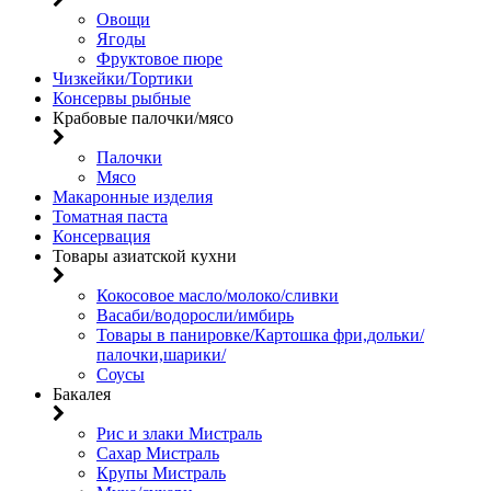
Овощи
Ягоды
Фруктовое пюре
Чизкейки/Тортики
Консервы рыбные
Крабовые палочки/мясо
Палочки
Мясо
Макаронные изделия
Томатная паста
Консервация
Товары азиатской кухни
Кокосовое масло/молоко/сливки
Васаби/водоросли/имбирь
Товары в панировке/Картошка фри,дольки/
палочки,шарики/
Соусы
Бакалея
Рис и злаки Мистраль
Сахар Мистраль
Крупы Мистраль