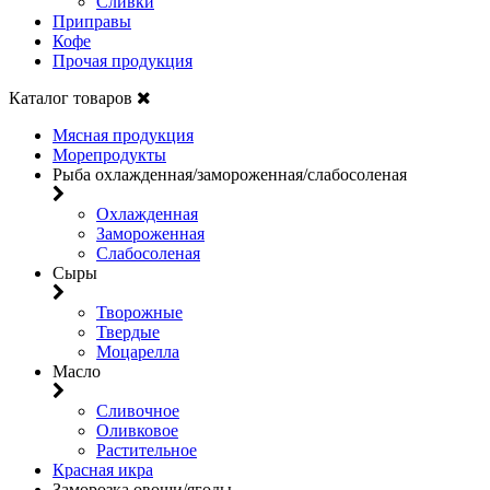
Сливки
Приправы
Кофе
Прочая продукция
Каталог товаров
Мясная продукция
Морепродукты
Рыба охлажденная/замороженная/слабосоленая
Охлажденная
Замороженная
Слабосоленая
Сыры
Творожные
Твердые
Моцарелла
Масло
Сливочное
Оливковое
Растительное
Красная икра
Заморозка овощи/ягоды