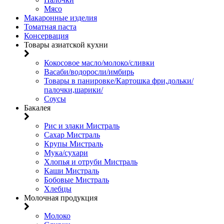
Мясо
Макаронные изделия
Томатная паста
Консервация
Товары азиатской кухни
Кокосовое масло/молоко/сливки
Васаби/водоросли/имбирь
Товары в панировке/Картошка фри,дольки/
палочки,шарики/
Соусы
Бакалея
Рис и злаки Мистраль
Сахар Мистраль
Крупы Мистраль
Мука/сухари
Хлопья и отруби Мистраль
Каши Мистраль
Бобовые Мистраль
Хлебцы
Молочная продукция
Молоко