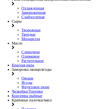
Охлажденная
Замороженная
Слабосоленая
Сыры
Творожные
Твердые
Моцарелла
Масло
Сливочное
Оливковое
Растительное
Красная икра
Заморозка овощи/ягоды
Овощи
Ягоды
Фруктовое пюре
Чизкейки/Тортики
Консервы рыбные
Крабовые палочки/мясо
Палочки