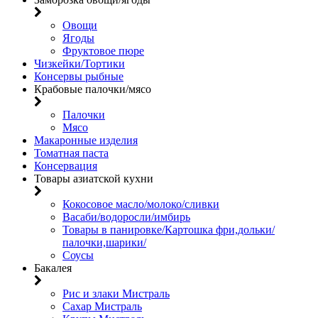
Овощи
Ягоды
Фруктовое пюре
Чизкейки/Тортики
Консервы рыбные
Крабовые палочки/мясо
Палочки
Мясо
Макаронные изделия
Томатная паста
Консервация
Товары азиатской кухни
Кокосовое масло/молоко/сливки
Васаби/водоросли/имбирь
Товары в панировке/Картошка фри,дольки/
палочки,шарики/
Соусы
Бакалея
Рис и злаки Мистраль
Сахар Мистраль