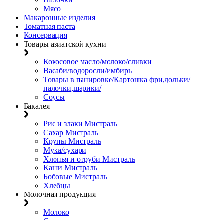
Мясо
Макаронные изделия
Томатная паста
Консервация
Товары азиатской кухни
Кокосовое масло/молоко/сливки
Васаби/водоросли/имбирь
Товары в панировке/Картошка фри,дольки/
палочки,шарики/
Соусы
Бакалея
Рис и злаки Мистраль
Сахар Мистраль
Крупы Мистраль
Мука/сухари
Хлопья и отруби Мистраль
Каши Мистраль
Бобовые Мистраль
Хлебцы
Молочная продукция
Молоко