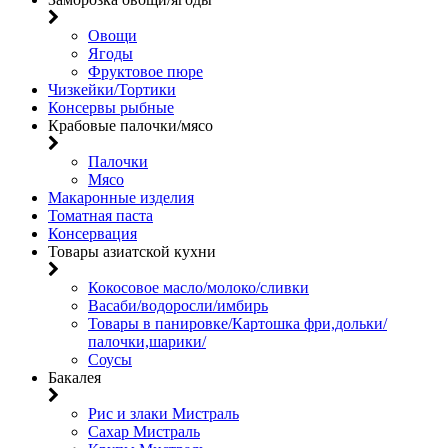
Овощи
Ягоды
Фруктовое пюре
Чизкейки/Тортики
Консервы рыбные
Крабовые палочки/мясо
Палочки
Мясо
Макаронные изделия
Томатная паста
Консервация
Товары азиатской кухни
Кокосовое масло/молоко/сливки
Васаби/водоросли/имбирь
Товары в панировке/Картошка фри,дольки/
палочки,шарики/
Соусы
Бакалея
Рис и злаки Мистраль
Сахар Мистраль