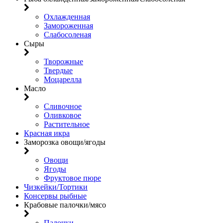
Охлажденная
Замороженная
Слабосоленая
Сыры
Творожные
Твердые
Моцарелла
Масло
Сливочное
Оливковое
Растительное
Красная икра
Заморозка овощи/ягоды
Овощи
Ягоды
Фруктовое пюре
Чизкейки/Тортики
Консервы рыбные
Крабовые палочки/мясо
Палочки