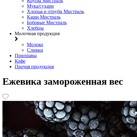
Крупы Мистраль
Мука/сухари
Хлопья и отруби Мистраль
Каши Мистраль
Бобовые Мистраль
Хлебцы
Молочная продукция
Молоко
Сливки
Приправы
Кофе
Прочая продукция
Ежевика замороженная вес