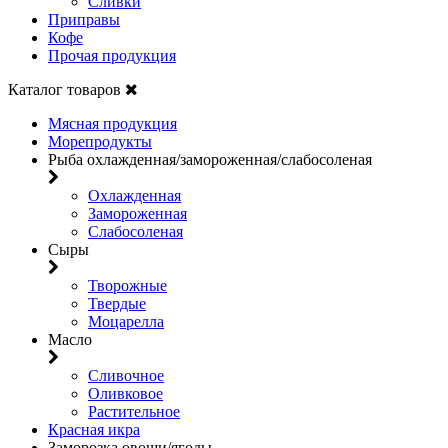
Сливки
Приправы
Кофе
Прочая продукция
Каталог товаров
Мясная продукция
Морепродукты
Рыба охлажденная/замороженная/слабосоленая
Охлажденная
Замороженная
Слабосоленая
Сыры
Творожные
Твердые
Моцарелла
Масло
Сливочное
Оливковое
Растительное
Красная икра
Заморозка овощи/ягоды