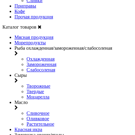
Сливки
Приправы
Кофе
Прочая продукция
Каталог товаров
Мясная продукция
Морепродукты
Рыба охлажденная/замороженная/слабосоленая
Охлажденная
Замороженная
Слабосоленая
Сыры
Творожные
Твердые
Моцарелла
Масло
Сливочное
Оливковое
Растительное
Красная икра
Заморозка овощи/ягоды