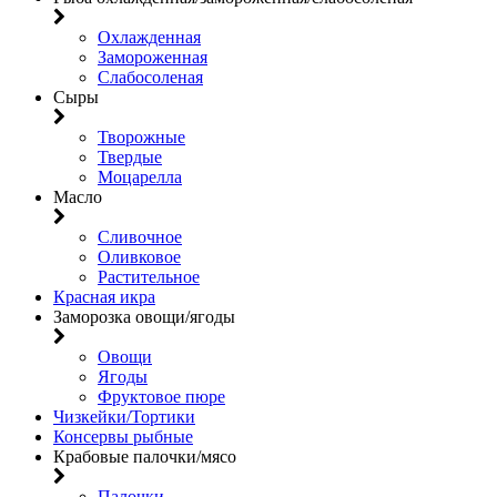
Охлажденная
Замороженная
Слабосоленая
Сыры
Творожные
Твердые
Моцарелла
Масло
Сливочное
Оливковое
Растительное
Красная икра
Заморозка овощи/ягоды
Овощи
Ягоды
Фруктовое пюре
Чизкейки/Тортики
Консервы рыбные
Крабовые палочки/мясо
Палочки