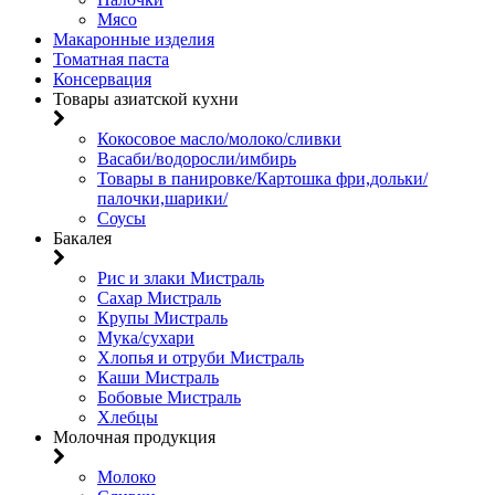
Мясо
Макаронные изделия
Томатная паста
Консервация
Товары азиатской кухни
Кокосовое масло/молоко/сливки
Васаби/водоросли/имбирь
Товары в панировке/Картошка фри,дольки/
палочки,шарики/
Соусы
Бакалея
Рис и злаки Мистраль
Сахар Мистраль
Крупы Мистраль
Мука/сухари
Хлопья и отруби Мистраль
Каши Мистраль
Бобовые Мистраль
Хлебцы
Молочная продукция
Молоко