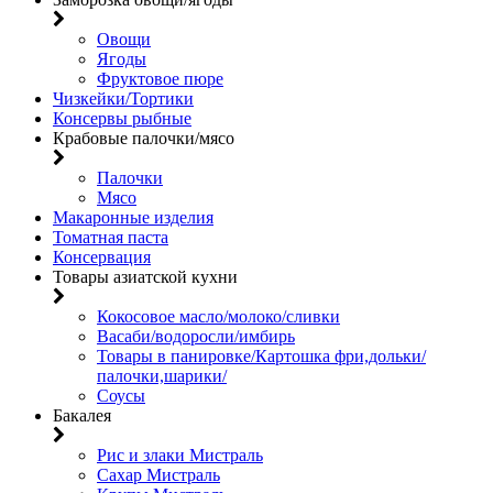
Овощи
Ягоды
Фруктовое пюре
Чизкейки/Тортики
Консервы рыбные
Крабовые палочки/мясо
Палочки
Мясо
Макаронные изделия
Томатная паста
Консервация
Товары азиатской кухни
Кокосовое масло/молоко/сливки
Васаби/водоросли/имбирь
Товары в панировке/Картошка фри,дольки/
палочки,шарики/
Соусы
Бакалея
Рис и злаки Мистраль
Сахар Мистраль