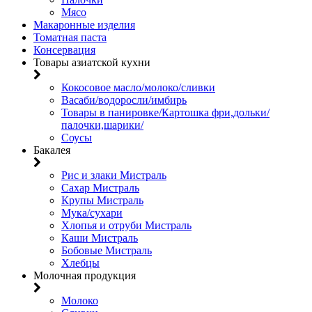
Мясо
Макаронные изделия
Томатная паста
Консервация
Товары азиатской кухни
Кокосовое масло/молоко/сливки
Васаби/водоросли/имбирь
Товары в панировке/Картошка фри,дольки/
палочки,шарики/
Соусы
Бакалея
Рис и злаки Мистраль
Сахар Мистраль
Крупы Мистраль
Мука/сухари
Хлопья и отруби Мистраль
Каши Мистраль
Бобовые Мистраль
Хлебцы
Молочная продукция
Молоко