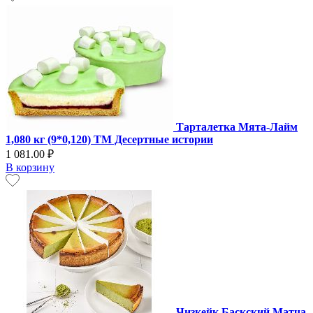
Тарталетка Мята-Лайм
1,080 кг (9*0,120) ТМ Десертные истории
1 081.00 ₽
В корзину
Чизкейк Баскский Матча