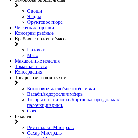
Овощи
Ягоды
Фруктовое пюре
Чизкейки/Тортики
Консервы рыбные
Крабовые палочки/мясо
Палочки
Мясо
Макаронные изделия
Томатная паста
Консервация
Товары азиатской кухни
Кокосовое масло/молоко/сливки
Васаби/водоросли/имбирь
Товары в панировке/Картошка фри,дольки/
палочки,шарики/
Соусы
Бакалея
Рис и злаки Мистраль
Сахар Мистраль