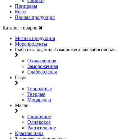
Сливки
Приправы
Кофе
Прочая продукция
Каталог товаров
Мясная продукция
Морепродукты
Рыба охлажденная/замороженная/слабосоленая
Охлажденная
Замороженная
Слабосоленая
Сыры
Творожные
Твердые
Моцарелла
Масло
Сливочное
Оливковое
Растительное
Красная икра
Заморозка овощи/ягоды