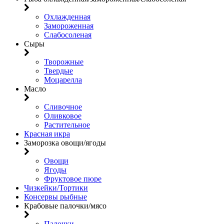
Охлажденная
Замороженная
Слабосоленая
Сыры
Творожные
Твердые
Моцарелла
Масло
Сливочное
Оливковое
Растительное
Красная икра
Заморозка овощи/ягоды
Овощи
Ягоды
Фруктовое пюре
Чизкейки/Тортики
Консервы рыбные
Крабовые палочки/мясо
Палочки